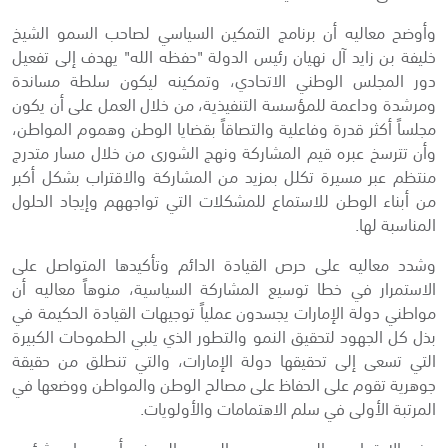
وأوضح معاليه أن برنامج التمكين السياسي لصاحب السمو الشيخ
خليفة بن زايد آل نهيان رئيس الدولة "حفظه الله" يهدف إلى تفعيل
دور المجلس الوطني الاتحادي، وتمكينه ليكون سلطة مساندة
ومرشدة وداعمة للمؤسسة التنفيذية، من خلال العمل على أن يكون
مجلساً أكثر قدرة وفاعلية والتصاقاً بقضايا الوطن وهموم المواطن،
وأن تترسخ عبره قيم المشاركة ونهج الشورى من خلال مسار متدرج
منتظم عبر مسيرة تكلل بمزيد من المشاركة والاقتراب بشكل أكبر
من أبناء الوطن للاستماع للمشكلات التي تواجههم وإيجاد الحلول
المناسبة لها.
وشدد معاليه على حرص القيادة الدائم وتأكيدها المتواصل على
الاستمرار في خطا توسيع المشاركة السياسية، منوهاً معاليه أن
مواطني دولة الإمارات يجسدون عملياً توجيهات القيادة الحكيمة في
بذل كل الجهود لتحقيق النمو والتطور الذي يلبي الطموحات الكبيرة
التي تسعى إلى تحقيقها دولة الإمارات، والتي تنطلق من حقيقة
جوهرية تقوم على الحفاظ على مصالح الوطن والمواطن ووضعها في
المرتبة الأولى في سلم الاهتمامات والأولويات.
حضر الاجتماع معالي حمد عبد الرحمن المدفع أمين عام شؤون