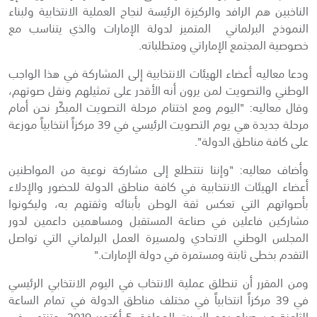
الناخبين هم الرافد والركيزة الرئيسة لنجاح العملية الانتخابية ولبناء
النموذج البرلماني المتميز لدولة الإمارات والذي يتناسب مع
خصوصية المجتمع الإماراتي ومتطلباته.
ودعا معاليه أعضاء الهيئات الانتخابية إلى المشاركة في هذا الواجب
الوطني والتصويت لمن يرون أنه الأقدر على تمثيلهم ونقل صوتهم،
وقال معاليه: "اليوم ومع اختتام مرحلة التصويت المبكّر نحن أمام
مرحلة جديدة هي يوم التصويت الرئيسي في 39 مركزاً انتخابياً موزعة
على كافة مناطق الدولة".
وأضاف معاليه: "وإننا نتتطلع إلى مشاركة نوعية من المواطنين
أعضاء الهيئات الانتخابية في كافة مناطق الدولة للحضور والإدلاء
بأصواتهم التي تعكس ثقة الوطن بأبنائه وثقتهم به، وليكونوا
مشاركين فاعلين في صناعة المستقبل ومساهمين داعمين لدور
المجلس الوطني الاتحادي ولمسيرة العمل البرلماني التي تواصل
التقدم بخطى ثابتة ومستمرة في دولة الإمارات."
ومن المقرر أن تنطلق عملية الانتخاب في اليوم الانتخابي الرئيسي
في 39 مركزاً انتخابياً في مختلف مناطق الدولة في تمام الساعة
الثامنة من صباح يوم السبت الموافق 5 أكتوبر 2019، وتنتهي في