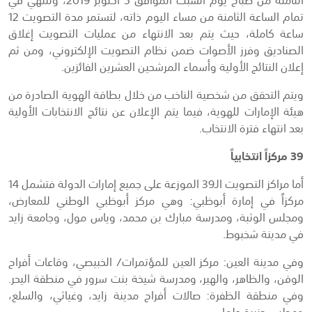
تمام الساعة الثامنة من مساء اليوم ذاته، لتستمر مدة التصويت 12
ساعة كاملة، حيث يتم بعد الانتهاء من عمليات التصويت إغلاق
الصناديق وفرز الأصوات ضمن نظام التصويت الإلكتروني، ومن ثم
إعلان النتائج الأولية وأسماء المرشحين العشرين الفائزين.
ويتم التحقق من شخصية الناخب من خلال بطاقة الهوية الصادرة من
هيئة الإمارات للهوية، فيما يتم الإعلان عن نتائج الانتخابات الأولية
بعد انتهاء فترة الانتخاب.
39 مركزاً انتخابياً
أما مراكز التصويت الـ39 الموزعة على جميع إمارات الدولة فتشمل 14
مركزاً في إمارة أبوظبي: وهي مركز أبوظبي الوطني للمعارض،
ومجلس الوثبة، ومدرسة مبارك بن محمد، وياس مول، وجامعة زايد
في مدينة شخبوط.
وفي مدينة العين: مركز العين للمؤتمرات/‏ الخبيصي، وقاعات أفراح
الوقن، والظاهر، والهير، ومدرسة شيخة بنت سرور في منطقة اليحر.
وفي منطقة الظفرة: صالات أفراح مدينة زايد، وغياثي، والسلع،
ومجلس جزيرة دلما.