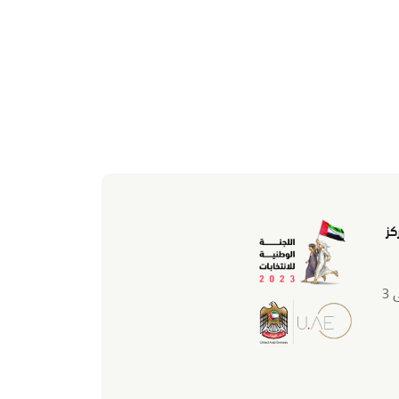
كز
من 7 صباحاً حتى 3